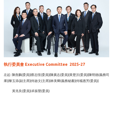
執行委員會 Executive Committee 2025-27
左起: 陳燕鵬(委員)|蔡志恆(委員)|陳廣志(委員)|黃楚沃(委員)|陳明德(義務司
庫)|黎玉添(副主席)|何啟文(主席)|林美卿(義務秘書)|何楊惠芳(委員)|
黃兆良(委員)|卓振聲(委員)