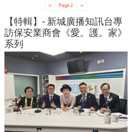
Pagination
Previous
‹‹
Page 2
Next
››
page
page
【特輯】- 新城廣播知訊台專
訪保安業商會《愛。護。家》
系列