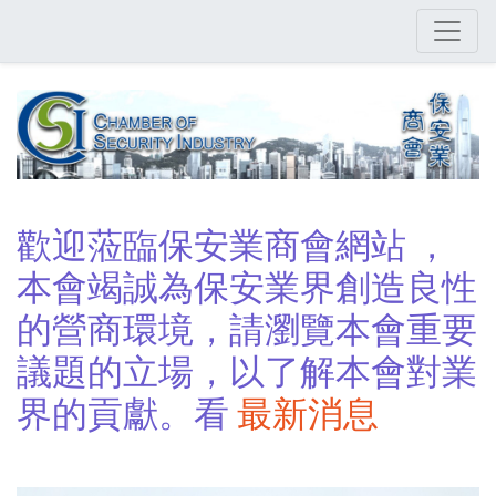
Skip
to
main
content
歡迎蒞臨保安業商會網站 ，
本會竭誠為保安業界創造良性
的營商環境，請瀏覽本會重要
議題的立場，以了解本會對業
界的貢獻。看
最新消息