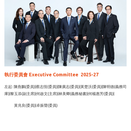
執行委員會 Executive Committee 2025-27
左起: 陳燕鵬(委員)|蔡志恆(委員)|陳廣志(委員)|黃楚沃(委員)|陳明德(義務司
庫)|黎玉添(副主席)|何啟文(主席)|林美卿(義務秘書)|何楊惠芳(委員)|
黃兆良(委員)|卓振聲(委員)