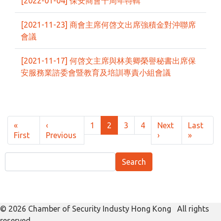
[2022-01-04] 保安商會十周年特輯
[2021-11-23] 商會主席何啓文出席強積金對沖聯席
會議
[2021-11-17] 何啓文主席與林美卿榮譽秘書出席保
安服務業諮委會暨教育及培訓專責小組會議
Pagination
«
‹
1
2
3
4
Next
Last
First page
Previous page
Next page
Last pa
First
Previous
›
»
Search
Search
© 2026 Chamber of Security Industy Hong Kong All rights
reserved.