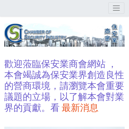
Skip
to
main
content
歡迎蒞臨保安業商會網站 ，
本會竭誠為保安業界創造良性
的營商環境，請瀏覽本會重要
議題的立場，以了解本會對業
界的貢獻。看
最新消息