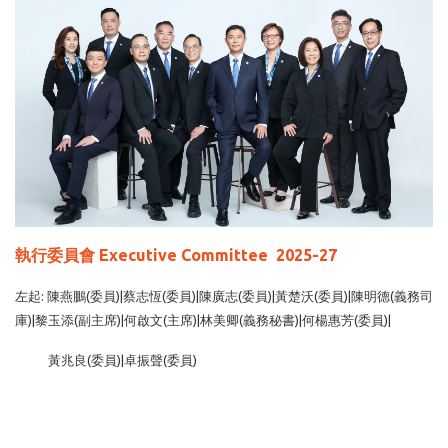
執行委員會 Executive Committee 2025-27
左起: 陳燕鵬(委員)|蔡志恆(委員)|陳廣志(委員)|黃楚沃(委員)|陳明德(義務司
庫)|黎玉添(副主席)|何啟文(主席)|林美卿(義務秘書)|何楊惠芳(委員)|
黃兆良(委員)|卓振聲(委員)