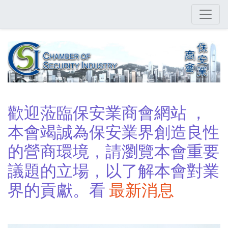
Skip
to
main
content
歡迎蒞臨保安業商會網站 ，
本會竭誠為保安業界創造良性
的營商環境，請瀏覽本會重要
議題的立場，以了解本會對業
界的貢獻。看
最新消息