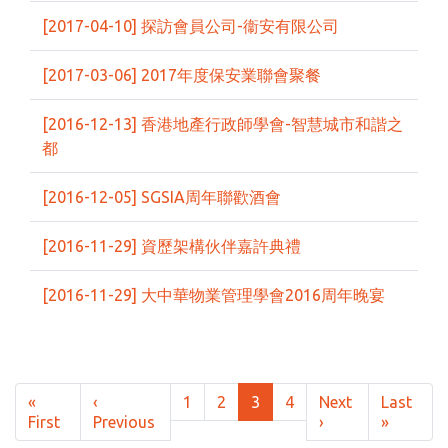
[2017-04-10] 探訪會員公司-衞安有限公司
[2017-03-06] 2017年度保安業聯會聚餐
[2016-12-13] 香港地產行政師學會-智慧城市和諧之
都
[2016-12-05] SGSIA周年聯歡酒會
[2016-11-29] 資歷架構伙伴嘉許典禮
[2016-11-29] 大中華物業管理學會2016周年晚宴
Pagination
«
‹
1
2
3
4
Next
Last
First page
Previous page
Next page
Last pa
First
Previous
›
»