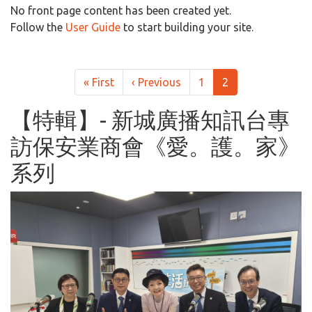
Welcome to 香港保安
No front page content has been created yet.
Follow the
User Guide
to start building your site.
Pagination
First page
Previous page
« First
‹ Previous
1
2
【特輯】- 新城廣播知訊台專
訪保安業商會《愛。護。家》
系列