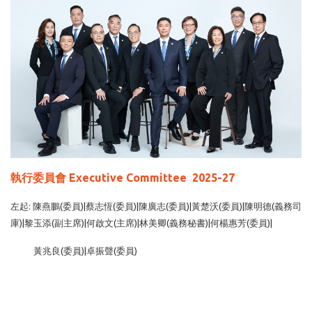
執行委員會 Executive Committee 2025-27
左起: 陳燕鵬(委員)|蔡志恆(委員)|陳廣志(委員)|黃楚沃(委員)|陳明德(義務司
庫)|黎玉添(副主席)|何啟文(主席)|林美卿(義務秘書)|何楊惠芳(委員)|
黃兆良(委員)|卓振聲(委員)