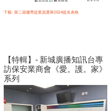
下載- 第二屆優秀從業員選舉2024提名表格
【特輯】- 新城廣播知訊台專
訪保安業商會《愛。護。家》
系列