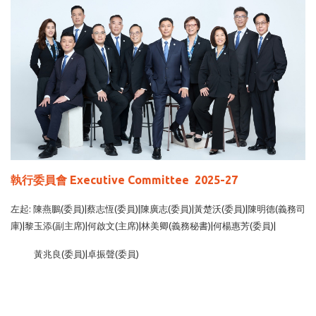
執行委員會 Executive Committee 2025-27
左起: 陳燕鵬(委員)|蔡志恆(委員)|陳廣志(委員)|黃楚沃(委員)|陳明德(義務司
庫)|黎玉添(副主席)|何啟文(主席)|林美卿(義務秘書)|何楊惠芳(委員)|
黃兆良(委員)|卓振聲(委員)