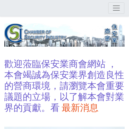
Skip
to
main
content
歡迎蒞臨保安業商會網站 ，
本會竭誠為保安業界創造良性
的營商環境，請瀏覽本會重要
議題的立場，以了解本會對業
界的貢獻。看
最新消息