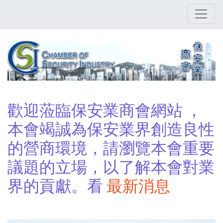
Skip
to
main
content
歡迎蒞臨保安業商會網站 ，
本會竭誠為保安業界創造良性
的營商環境，請瀏覽本會重要
議題的立場，以了解本會對業
界的貢獻。看
最新消息