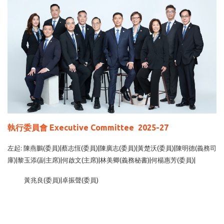
執行委員會 Executive Committee 2025-27
左起: 陳燕鵬(委員)|蔡志恆(委員)|陳廣志(委員)|黃楚沃(委員)|陳明德(義務司
庫)|黎玉添(副主席)|何啟文(主席)|林美卿(義務秘書)|何楊惠芳(委員)|
黃兆良(委員)|卓振聲(委員)