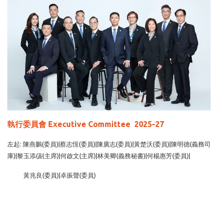
執行委員會 Executive Committee 2025-27
左起: 陳燕鵬(委員)|蔡志恆(委員)|陳廣志(委員)|黃楚沃(委員)|陳明德(義務司
庫)|黎玉添(副主席)|何啟文(主席)|林美卿(義務秘書)|何楊惠芳(委員)|
黃兆良(委員)|卓振聲(委員)