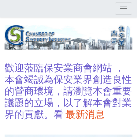
Skip
to
main
content
歡迎蒞臨保安業商會網站 ，
本會竭誠為保安業界創造良性
的營商環境，請瀏覽本會重要
議題的立場，以了解本會對業
界的貢獻。看
最新消息