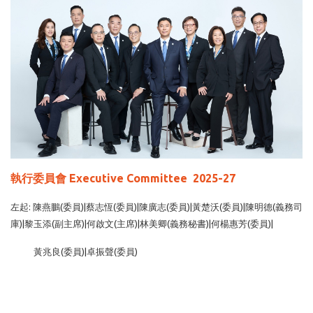
執行委員會 Executive Committee 2025-27
左起: 陳燕鵬(委員)|蔡志恆(委員)|陳廣志(委員)|黃楚沃(委員)|陳明德(義務司
庫)|黎玉添(副主席)|何啟文(主席)|林美卿(義務秘書)|何楊惠芳(委員)|
黃兆良(委員)|卓振聲(委員)