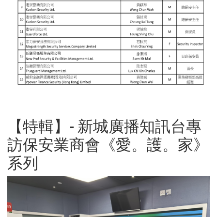
【特輯】- 新城廣播知訊台專
訪保安業商會《愛。護。家》
系列