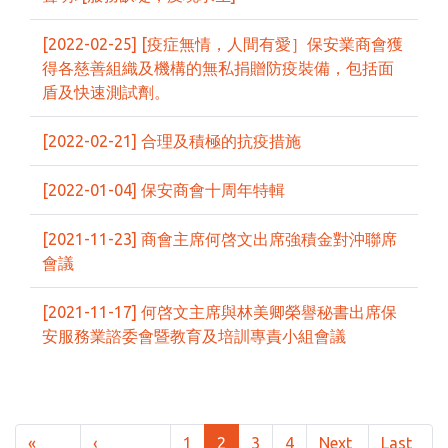
[2022-02-25] [疫症無情，人間有愛］保安業商會獲
得各慈善組織及機構的無私捐贈防疫裝備，包括面
盾及快速測試劑。
[2022-02-21] 合理及積極的抗疫措施
[2022-01-04] 保安商會十周年特輯
[2021-11-23] 商會主席何啓文出席強積金對沖聯席
會議
[2021-11-17] 何啓文主席與林美卿榮譽秘書出席保
安服務業諮委會暨教育及培訓專責小組會議
Pagination
«
‹
1
2
3
4
Next
Last