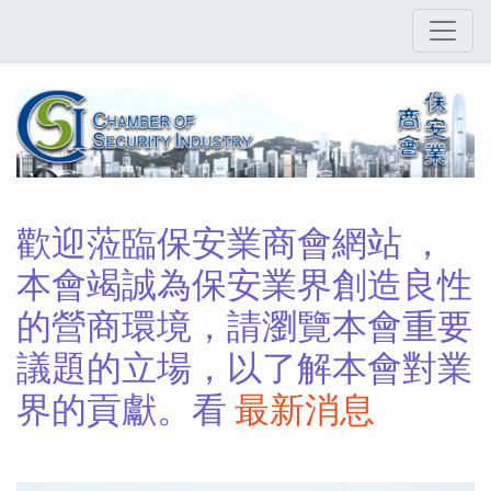
Skip
to
main
content
歡迎蒞臨保安業商會網站 ，
本會竭誠為保安業界創造良性
的營商環境，請瀏覽本會重要
議題的立場，以了解本會對業
界的貢獻。看
最新消息