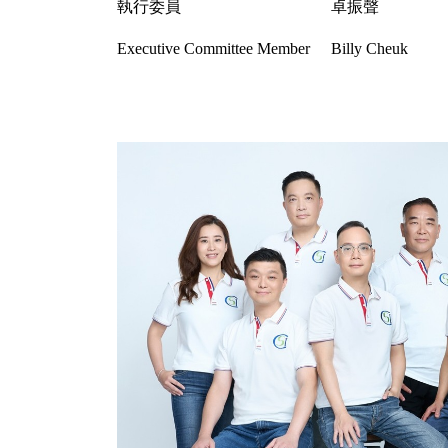
執行委員
卓振聲
Executive Committee Member
Billy Cheuk