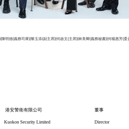
)|陳明德(義務司庫)|黎玉添(副主席)|何啟文(主席)|林美卿(義務秘書)|何楊惠芳(委員
港安警衛有限公司
董事
Kuokon Security Limited
Director