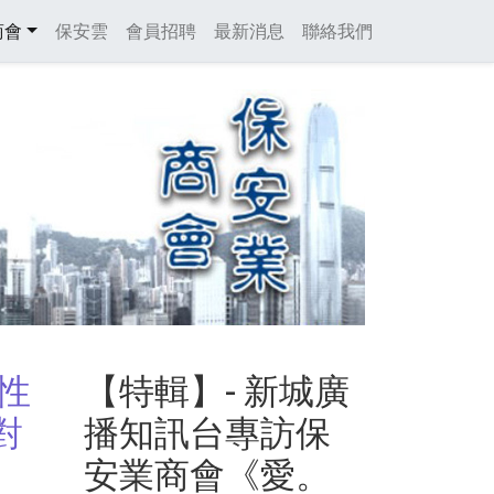
gation
商會
保安雲
會員招聘
最新消息
聯絡我們
性
【特輯】- 新城廣
對
播知訊台專訪保
安業商會《愛。