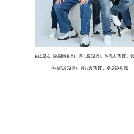
由左至右: 陳燕鵬(委員)、蔡志恆(委員)、陳廣志(委員)、
何楊惠芳(委員)、黃兆良(委員)、卓振聲(委員)