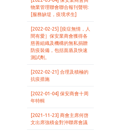
[2022-03-04] 保安業商會與
物業管理聯會聯合報刊聲明:
[服務缺堤，疫境求生]
[2022-02-25] [疫症無情，人
間有愛］保安業商會獲得各
慈善組織及機構的無私捐贈
防疫裝備，包括面盾及快速
測試劑。
[2022-02-21] 合理及積極的
抗疫措施
[2022-01-04] 保安商會十周
年特輯
[2021-11-23] 商會主席何啓
文出席強積金對沖聯席會議