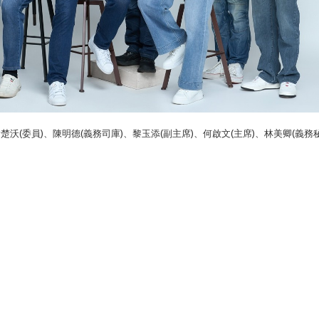
黃楚沃(委員)、陳明德(義務司庫)、黎玉添(副主席)、何啟文(主席)、林美卿(義務