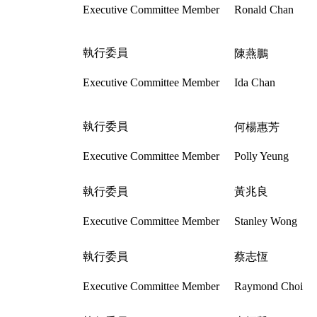
Executive Committee Member
Ronald Chan
執行委員
陳燕鵬
Executive Committee Member
Ida Chan
執行委員
何楊惠芳
Executive Committee Member
Polly Yeung
執行委員
黃兆良
Executive Committee Member
Stanley Wong
執行委員
蔡志恆
Executive Committee Member
Raymond Choi