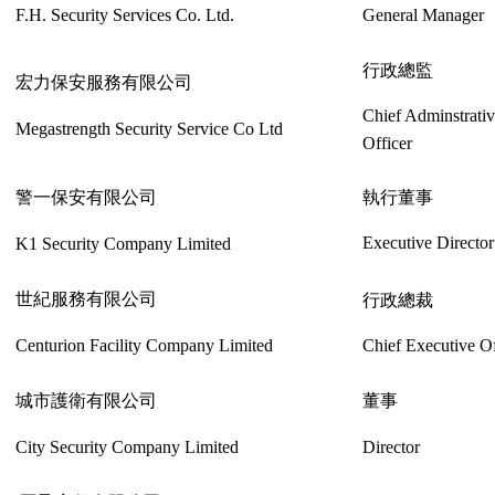
F.H. Security Services Co. Ltd.
General Manager
行政總監
宏力保安服務有限公司
Chief Adminstrati
Megastrength Security Service Co Ltd
Officer
警一保安有限公司
執行董事
Executive Director
K1 Security Company Limited
世紀服務有限公司
行政總裁
Centurion Facility Company Limited
Chief Executive Of
城市護衛有限公司
董事
City Security Company Limited
Director