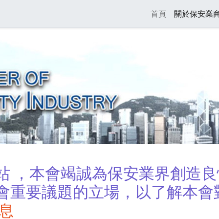
Skip
Main navi
首頁
關於保安業
to
main
content
站 ，本會竭誠為保安業界創造良
會重要議題的立場，以了解本會
息