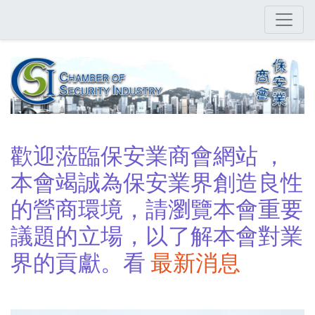
Skip
to
main
content
歡迎蒞臨保安業商會網站 ，
本會竭誠為保安業界創造良性
的營商環境，請瀏覽本會重要
議題的立場，以了解本會對業
界的貢獻。看
最新消息