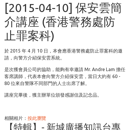
[2015-04-10] 保安雲簡
介講座 (香港警務處防
止罪案科)
於
2015
年
4
月
10
日，本會應香港警務處防止罪案科的邀
請，向警方介紹保安雲系統。
是次獲會員公司的協助，能夠有幸邀請
Mr. Andre Lam
擔任
客席講師，代表本會向警方介紹保安雲，當日大約有
60 -
80
位來自警隊不同部門的人士出席了解。
講座完畢後，獲主辦單位頒發感謝信及記念品。
相關相片：
按此瀏覽
【特輯】- 新城廣播知訊台專