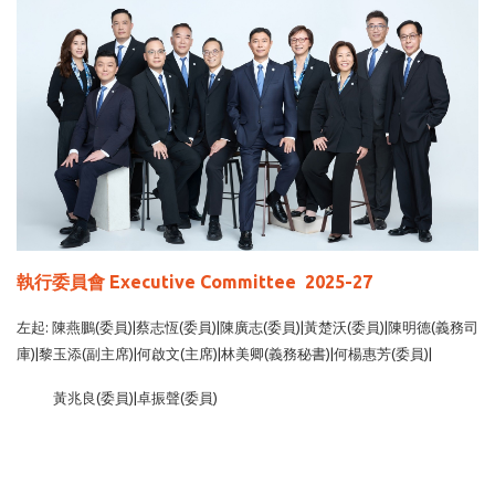
執行委員會 Executive Committee 2025-27
左起: 陳燕鵬(委員)|蔡志恆(委員)|陳廣志(委員)|黃楚沃(委員)|陳明德(義務司
庫)|黎玉添(副主席)|何啟文(主席)|林美卿(義務秘書)|何楊惠芳(委員)|
黃兆良(委員)|卓振聲(委員)