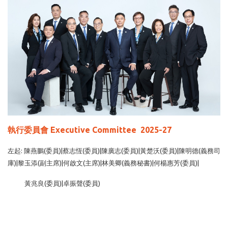
執行委員會 Executive Committee 2025-27
左起: 陳燕鵬(委員)|蔡志恆(委員)|陳廣志(委員)|黃楚沃(委員)|陳明德(義務司
庫)|黎玉添(副主席)|何啟文(主席)|林美卿(義務秘書)|何楊惠芳(委員)|
黃兆良(委員)|卓振聲(委員)