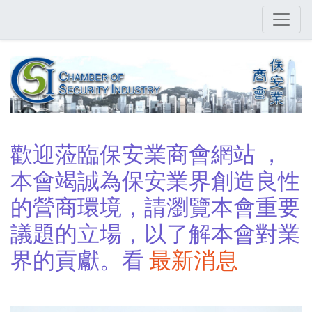
Skip
to
main
content
歡迎蒞臨保安業商會網站 ，
本會竭誠為保安業界創造良性
的營商環境，請瀏覽本會重要
議題的立場，以了解本會對業
界的貢獻。看
最新消息