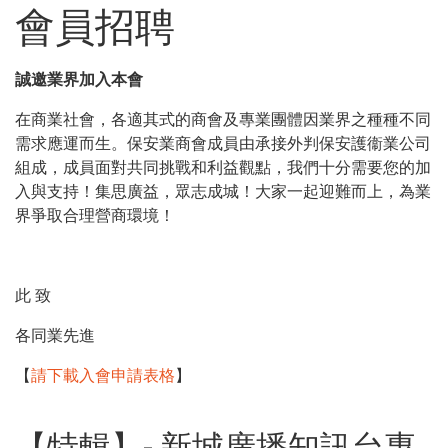
會員招聘
誠邀業界加入本會
在商業社會，各適其式的商會及專業團體因業界之種種不同
需求應運而生。保安業商會成員由承接外判保安護衞業公司
組成，成員面對共同挑戰和利益觀點，我們十分需要您的加
入與支持！集思廣益，眾志成城！大家一起迎難而上，為業
界爭取合理營商環境！
此 致
各同業先進
【
請下載入會申請表格
】
【特輯】- 新城廣播知訊台專