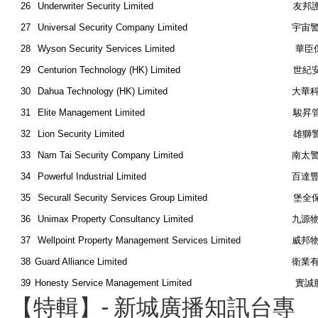
26
Underwriter Security Limited
友邦
27
Universal Security Company Limited
宇宙
28
Wyson Security Services Limited
華臣
29
Centurion Technology (HK) Limited
世紀安
30
Dahua Technology (HK) Limited
大華科
31
Elite Management Limited
駿昇管
32
Lion Security Limited
雄獅
33
Nam Tai Security Company Limited
南太
34
Powerful Industrial Limited
百達
35
Securall Security Services Group Limited
堡全保
36
Unimax Property Consultancy Limited
九源
37
Wellpoint Property Management Services Limited
威邦
38
Guard Alliance Limited
衛業
39
Honesty Service Management Limited
實誠
【特輯】- 新城廣播知訊台專