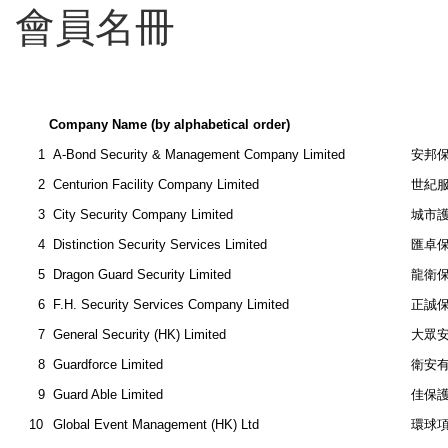
會員名冊
Company Name (by alphabetical order)
1
A-Bond Security & Management Company Limited
安邦
2
Centurion Facility Company Limited
世紀
3
City Security Company Limited
城市
4
Distinction Security Services Limited
匯卓
5
Dragon Guard Security Limited
龍衛
6
F.H. Security Services Company Limited
正誠
7
General Security (HK) Limited
大眾
8
Guardforce Limited
衛安
9
Guard Able Limited
佳保
10
Global Event Management (HK) Ltd
環球項