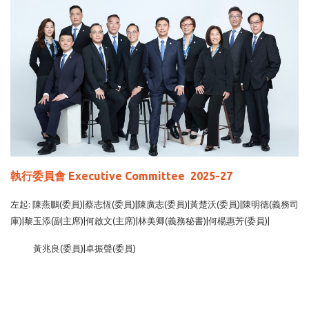
執行委員會 Executive Committee 2025-27
左起: 陳燕鵬(委員)|蔡志恆(委員)|陳廣志(委員)|黃楚沃(委員)|陳明德(義務司
庫)|黎玉添(副主席)|何啟文(主席)|林美卿(義務秘書)|何楊惠芳(委員)|
黃兆良(委員)|卓振聲(委員)