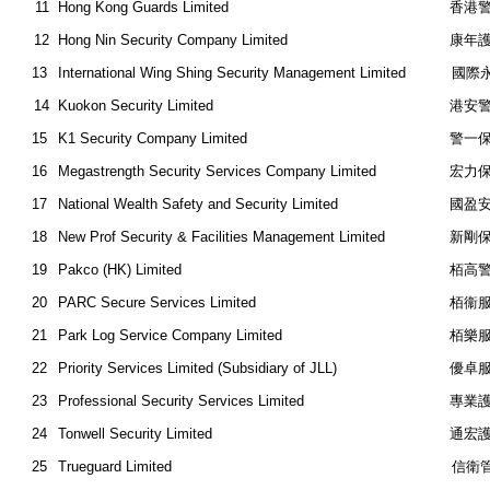
11
Hong Kong Guards Limited
香港
12
Hong Nin Security Company Limited
康年
13
International Wing Shing Security Management Limited
國際永
14
Kuokon Security Limited
港安
15
K1 Security Company Limited
警一
16
Megastrength Security Services Company Limited
宏力
17
National Wealth Safety and Security Limited
國盈
18
New Prof Security & Facilities Management Limited
新剛
19
Pakco (HK) Limited
栢高
20
PARC Secure Services Limited
栢衞
21
Park Log Service Company Limited
栢樂
22
Priority Services Limited (Subsidiary of JLL)
優卓
23
Professional Security Services Limited
專業
24
Tonwell Security Limited
通宏
25
Trueguard Limited
信衛