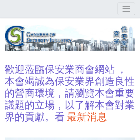
Skip
to
main
content
歡迎蒞臨保安業商會網站 ，
本會竭誠為保安業界創造良性
的營商環境，請瀏覽本會重要
議題的立場，以了解本會對業
界的貢獻。看
最新消息